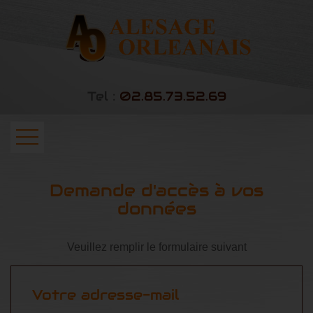
Tel :
02.85.73.52.69
ACCUEIL
Demande d'accès à vos
données
USINAGE SUR SITE
USINAGE EN ATELIER
Veuillez remplir le formulaire suivant
MÉTALLERIE & CHAUDRONNERIE
GALERIE PHOTOS
Votre adresse-mail