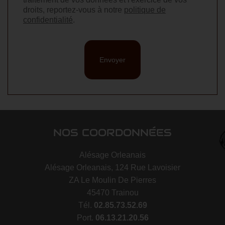
droits, reportez-vous à notre
politique de
confidentialité
.
Envoyer
NOS COORDONNÉES
Alésage Orleanais
Alésage Orleanais, 124 Rue Lavoisier
ZA Le Moulin De Pierres
45470 Trainou
Tél.
02.85.73.52.69
Port.
06.13.21.20.56